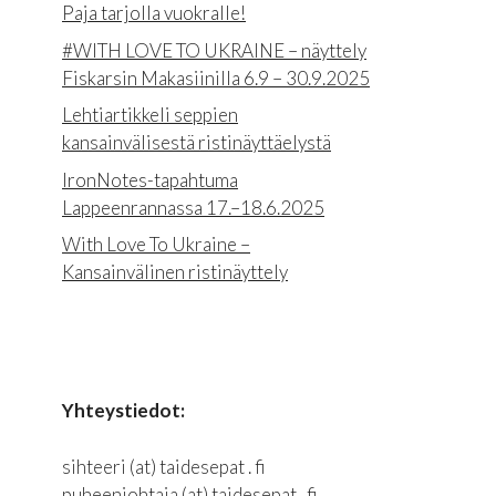
Paja tarjolla vuokralle!
#WITH LOVE TO UKRAINE – näyttely
Fiskarsin Makasiinilla 6.9 – 30.9.2025
Lehtiartikkeli seppien
kansainvälisestä ristinäyttäelystä
IronNotes-tapahtuma
Lappeenrannassa 17.–18.6.2025
With Love To Ukraine –
Kansainvälinen ristinäyttely
Yhteystiedot:
sihteeri (at) taidesepat . fi
puheenjohtaja (at) taidesepat . fi