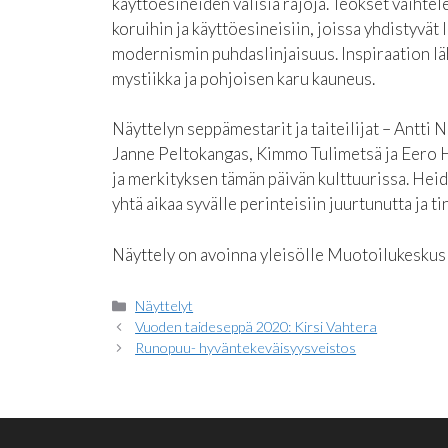
käyttöesineiden välisiä rajoja. Teokset vaihtel
koruihin ja käyttöesineisiin, joissa yhdistyvä
modernismin puhdaslinjaisuus. Inspiraation l
mystiikka ja pohjoisen karu kauneus.
Näyttelyn seppämestarit ja taiteilijat – Antti 
Janne Peltokangas, Kimmo Tulimetsä ja Eero 
ja merkityksen tämän päivän kulttuurissa. Heid
yhtä aikaa syvälle perinteisiin juurtunutta ja
Näyttely on avoinna yleisölle Muotoilukeskus
Kategoriat
Näyttelyt
Vuoden taideseppä 2020: Kirsi Vahtera
Runopuu- hyväntekeväisyysveistos