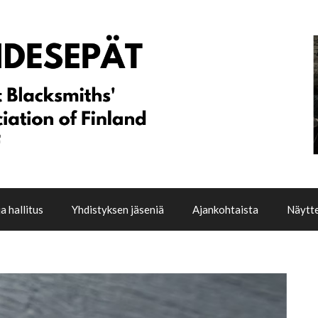
a hallitus
Yhdistyksen jäseniä
Ajankohtaista
Näytte