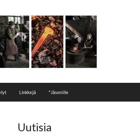
lyt
Linkkejä
*Jäsenille
Uutisia