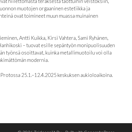
evat hiilettömästä teräksestä taottuihin veistoksiin,
t luonnon muotojen orgaaninen estetiikka ja
ähteinä ovat toimineet muun muassa muinainen
Nieminen, Antti Kuikka, Kirsi Vahtera, Sami Ryhänen,
Hanhikoski – tuovat esille sepäntyön monipuolisuuden
än työnsä osoittavat, kuinka metallimuotoilu voi olla
 tinkimättömän modernia.
 Protossa 25.1.–12.4.2025 keskuksen aukioloaikoina.