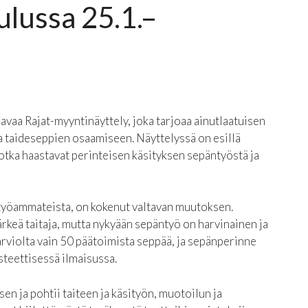
ulussa 25.1.–
aa Rajat-myyntinäyttely, joka tarjoaa ainutlaatuisen
 taideseppien osaamiseen. Näyttelyssä on esillä
otka haastavat perinteisen käsityksen sepäntyöstä ja
työammateista, on kokenut valtavan muutoksen.
ärkeä taitaja, mutta nykyään sepäntyö on harvinainen ja
 arviolta vain 50 päätoimista seppää, ja sepänperinne
steettisessä ilmaisussa.
en ja pohtii taiteen ja käsityön, muotoilun ja