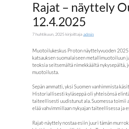
Rajat – näyttely O
12.4.2025
7 huhtikuun, 2025
kirjoittaja
admin
Muotoilukeskus Proton näyttelyvuoden 2025 av
katsauksen suomalaiseen metallimuotoiluun ja
teoksia seitsemältä nimekkäältä nykysepältä, j
muotoilusta.
Sepän ammatti, yksi Suomen vanhimmista käsi
Historiallisesti kyläseppä oli yhteisönsä elint
taiteellisesti uudistunut ala. Suomessa toimii
elää vahvimmillaan nykyajan taiteellisessa ja e
Rajat-näyttely nostaa esiin juuri tämän murroks