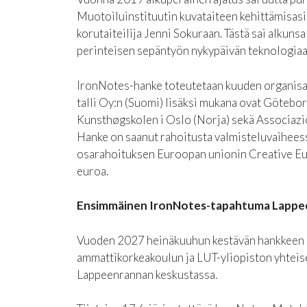
Muotoiluinstituutin kuvataiteen kehittämisasia
korutaiteilija Jenni Sokuraan. Tästä sai alkunsa
perinteisen sepäntyön nykypäivän teknologiaan
IronNotes-hanke toteutetaan kuuden organisa
talli Oy:n (Suomi) lisäksi mukana ovat Götebor
Kunsthøgskolen i Oslo (Norja) sekä Associazio
Hanke on saanut rahoitusta valmisteluvaiheessa
osarahoituksen Euroopan unionin Creative Eu
euroa.
Ensimmäinen IronNotes-tapahtuma Lappee
Vuoden 2027 heinäkuuhun kestävän hankkeen 
ammattikorkeakoulun ja LUT-yliopiston yhteise
Lappeenrannan keskustassa.