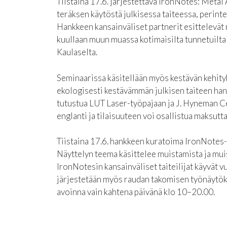
Tiistaina 17.6. järjestettävä IronNotes: Metal
teräksen käytöstä julkisessa taiteessa, perint
Hankkeen kansainväliset partnerit esittelevät
kuullaan muun muassa kotimaisilta tunnetuilta
Kaulaselta.
Seminaarissa käsitellään myös kestävän kehityks
ekologisesti kestävämmän julkisen taiteen hank
tutustua LUT Laser-työpajaan ja J. Hyneman Cen
englanti ja tilaisuuteen voi osallistua maksutta
Tiistaina 17.6. hankkeen kuratoima IronNotes-
Näyttelyn teema käsittelee muistamista ja muis
IronNotesin kansainväliset taiteilijat käyvät 
järjestetään myös raudan takomisen työnäytöks
avoinna vain kahtena päivänä klo 10–20.00.