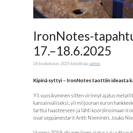
IronNotes-tapaht
17.–18.6.2025
26 toukokuun, 2025
kirjoittaja
admin
Kipinä syttyi – IronNotes taottiin ideasta 
Yli vuosikymmen sitten virinnyt ajatus metal
kansainväliseksi, yli miljoonan euron hankke
tarttui haasteeseen ja lähti koordinoimaan Iro
ovat seppämestarit Antti Nieminen, Jouko Niem
Vuonna 2019 alkuperäinen ajatus sai uutta puht