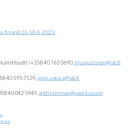
ta-finland-16-18-6-2025/
luinstituutti I +358 40 763 3690,
eija.mustonen@lab.fi
+358 40 195 7529,
jenni.sokura@lab.fi
+358 40 042 5949,
antti.nieminen@vaskitsa.com
ly
elystä