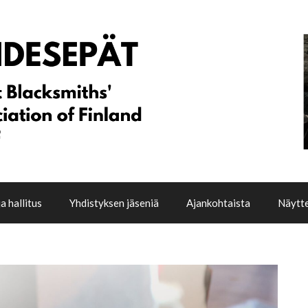
a hallitus
Yhdistyksen jäseniä
Ajankohtaista
Näytte