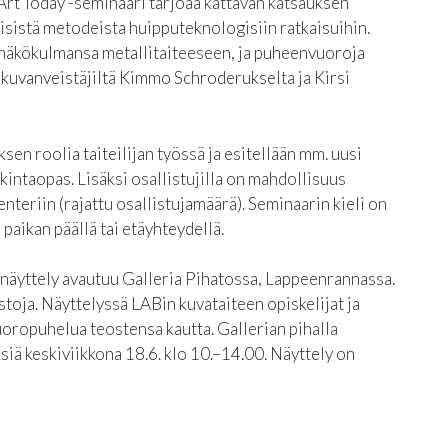
 Art Today -seminaari tarjoaa kattavan katsauksen
eisistä metodeista huipputeknologisiin ratkaisuihin.
 näkökulmansa metallitaiteeseen, ja puheenvuoroja
 kuvanveistäjiltä Kimmo Schroderukselta ja Kirsi
en roolia taiteilijan työssä ja esitellään mm. uusi
intaopas. Lisäksi osallistujilla on mahdollisuus
teriin (rajattu osallistujamäärä). Seminaarin kieli on
 paikan päällä tai etäyhteydellä.
näyttely avautuu Galleria Pihatossa, Lappeenrannassa.
toja. Näyttelyssä LABin kuvataiteen opiskelijat ja
vuoropuhelua teostensa kautta. Gallerian pihalla
iä keskiviikkona 18.6. klo 10.–14.00. Näyttely on