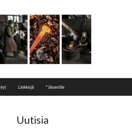
lyt
Linkkejä
*Jäsenille
Uutisia