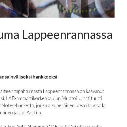
uma Lappeenrannassa
kansainväliseksi hankkeeksi
litaiteen tapahtumasta Lappeenrannassa on kasvanut
eksi. LAB-ammattikorkeakoulun Muotoiluinstituutti
nNotes-hanketta, jonka alkuperäisen idean taustalla
inen ja Upi Anttila.
ia, kun Antti Nieminen (ME-talli Oy) otti yhteyttä