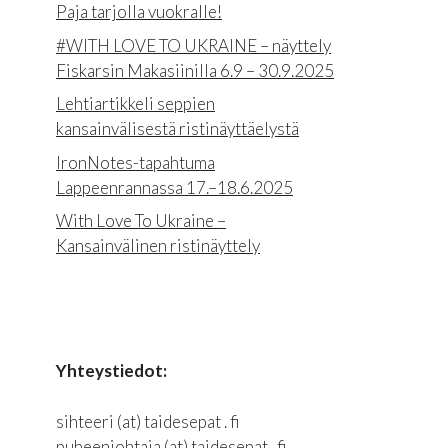
Paja tarjolla vuokralle!
#WITH LOVE TO UKRAINE – näyttely
Fiskarsin Makasiinilla 6.9 – 30.9.2025
Lehtiartikkeli seppien
kansainvälisestä ristinäyttäelystä
IronNotes-tapahtuma
Lappeenrannassa 17.–18.6.2025
With Love To Ukraine –
Kansainvälinen ristinäyttely
Yhteystiedot:
sihteeri (at) taidesepat . fi
puheenjohtaja (at) taidesepat . fi