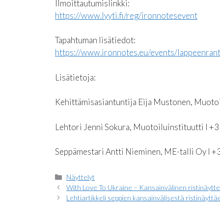
Ilmoittautumislinkki:
https://www.lyyti.fi/reg/ironnotesevent
Tapahtuman lisätiedot:
https://www.ironnotes.eu/events/lappeenran
Lisätietoja:
Kehittämisasiantuntija Eija Mustonen, Muotoi
Lehtori Jenni Sokura, Muotoiluinstituutti I 
Seppämestari Antti Nieminen, ME-talli Oy I 
Kategoriat
Näyttelyt
With Love To Ukraine – Kansainvälinen ristinäytte
Lehtiartikkeli seppien kansainvälisestä ristinäyttä