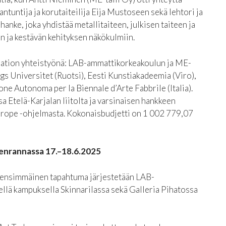
ntuntija ja korutaiteilija Eija Mustoseen sekä lehtori ja
 hanke, joka yhdistää metallitaiteen, julkisen taiteen ja
 ja kestävän kehityksen näkökulmiin.
ation yhteistyönä: LAB-ammattikorkeakoulun ja ME-
gs Universitet (Ruotsi), Eesti Kunstiakadeemia (Viro),
ne Autonoma per la Biennale d’Arte Fabbrile (Italia).
 Etelä-Karjalan liitolta ja varsinaisen hankkeen
rope -ohjelmasta. Kokonaisbudjetti on 1 002 779,07
nrannassa 17.–18.6.2025
ensimmäinen tapahtuma järjestetään LAB-
llä kampuksella Skinnarilassa sekä Galleria Pihatossa