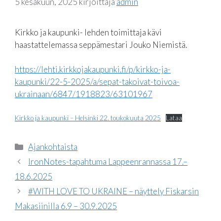
5 kesäkuun, 2025
kirjoittaja
admin
Kirkko ja kaupunki- lehden toimittaja kävi
haastattelemassa seppämestari Jouko Niemistä.
https://lehti.kirkkojakaupunki.fi/p/kirkko-ja-
kaupunki/22-5-2025/a/sepat-takoivat-toivoa-
ukrainaan/6847/1918823/63101967
Kirkko ja kaupunki – Helsinki 22. toukokuuta 2025
Lataa
Kategoriat
Ajankohtaista
IronNotes-tapahtuma Lappeenrannassa 17.–
18.6.2025
#WITH LOVE TO UKRAINE – näyttely Fiskarsin
Makasiinilla 6.9 – 30.9.2025