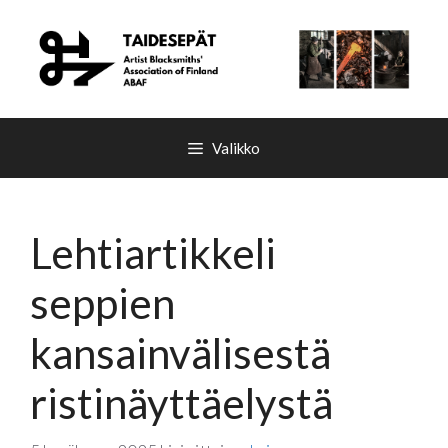
Siirry
sisältöön
Valikko
Lehtiartikkeli
seppien
kansainvälisestä
ristinäyttäelystä