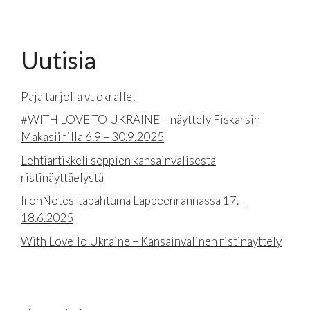
Uutisia
Paja tarjolla vuokralle!
#WITH LOVE TO UKRAINE – näyttely Fiskarsin
Makasiinilla 6.9 – 30.9.2025
Lehtiartikkeli seppien kansainvälisestä
ristinäyttäelystä
IronNotes-tapahtuma Lappeenrannassa 17.–
18.6.2025
With Love To Ukraine – Kansainvälinen ristinäyttely