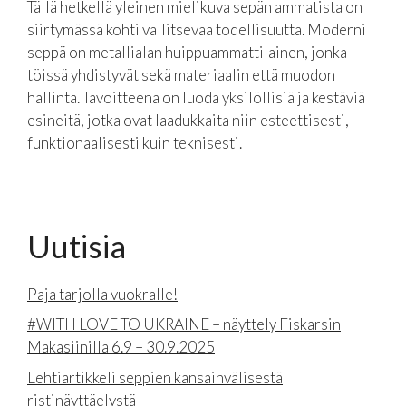
Tällä hetkellä yleinen mielikuva sepän ammatista on
siirtymässä kohti vallitsevaa todellisuutta. Moderni
seppä on metallialan huippuammattilainen, jonka
töissä yhdistyvät sekä materiaalin että muodon
hallinta. Tavoitteena on luoda yksilöllisiä ja kestäviä
esineitä, jotka ovat laadukkaita niin esteettisesti,
funktionaalisesti kuin teknisesti.
Uutisia
Paja tarjolla vuokralle!
#WITH LOVE TO UKRAINE – näyttely Fiskarsin
Makasiinilla 6.9 – 30.9.2025
Lehtiartikkeli seppien kansainvälisestä
ristinäyttäelystä