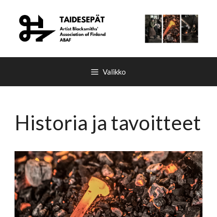
Siirry
sisältöön
Valikko
Historia ja tavoitteet