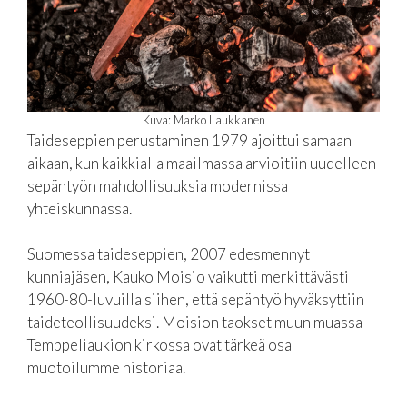
Kuva: Marko Laukkanen
Taideseppien perustaminen 1979 ajoittui samaan
aikaan, kun kaikkialla maailmassa arvioitiin uudelleen
sepäntyön mahdollisuuksia modernissa
yhteiskunnassa.
Suomessa taideseppien, 2007 edesmennyt
kunniajäsen, Kauko Moisio vaikutti merkittävästi
1960-80-luvuilla siihen, että sepäntyö hyväksyttiin
taideteollisuudeksi. Moision taokset muun muassa
Temppeliaukion kirkossa ovat tärkeä osa
muotoilumme historiaa.