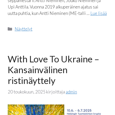
seppämestarit Antti Nieminen, Jouko Nieminen ja
Upi Anttila. Vuonna 2019 alkuperäinen ajatus sai
uutta puhtia, kun Antti Nieminen (ME-talli …
Lue lisää
Kategoriat
Näyttelyt
With Love To Ukraine –
Kansainvälinen
ristinäyttely
20 toukokuun, 2025
kirjoittaja
admin