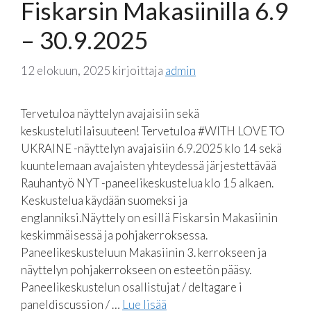
Fiskarsin Makasiinilla 6.9
– 30.9.2025
12 elokuun, 2025
kirjoittaja
admin
Tervetuloa näyttelyn avajaisiin sekä
keskustelutilaisuuteen! Tervetuloa #WITH LOVE TO
UKRAINE -näyttelyn avajaisiin 6.9.2025 klo 14 sekä
kuuntelemaan avajaisten yhteydessä järjestettävää
Rauhantyö NYT -paneelikeskustelua klo 15 alkaen.
Keskustelua käydään suomeksi ja
englanniksi.Näyttely on esillä Fiskarsin Makasiinin
keskimmäisessä ja pohjakerroksessa.
Paneelikeskusteluun Makasiinin 3. kerrokseen ja
näyttelyn pohjakerrokseen on esteetön pääsy.
Paneelikeskustelun osallistujat / deltagare i
paneldiscussion / …
Lue lisää