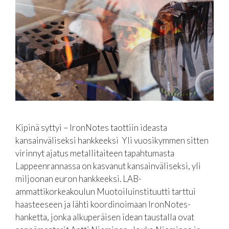
Kipinä syttyi – IronNotes taottiin ideasta
kansainväliseksi hankkeeksi Yli vuosikymmen sitten
virinnyt ajatus metallitaiteen tapahtumasta
Lappeenrannassa on kasvanut kansainväliseksi, yli
miljoonan euron hankkeeksi. LAB-
ammattikorkeakoulun Muotoiluinstituutti tarttui
haasteeseen ja lähti koordinoimaan IronNotes-
hanketta, jonka alkuperäisen idean taustalla ovat