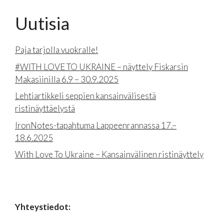
Uutisia
Paja tarjolla vuokralle!
#WITH LOVE TO UKRAINE – näyttely Fiskarsin
Makasiinilla 6.9 – 30.9.2025
Lehtiartikkeli seppien kansainvälisestä
ristinäyttäelystä
IronNotes-tapahtuma Lappeenrannassa 17.–
18.6.2025
With Love To Ukraine – Kansainvälinen ristinäyttely
Yhteystiedot: