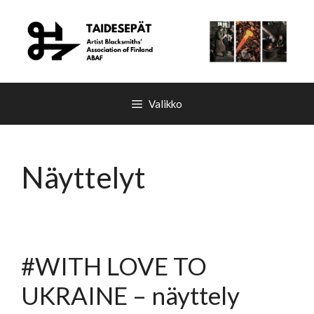
Siirry
sisältöön
Valikko
Näyttelyt
#WITH LOVE TO
UKRAINE – näyttely