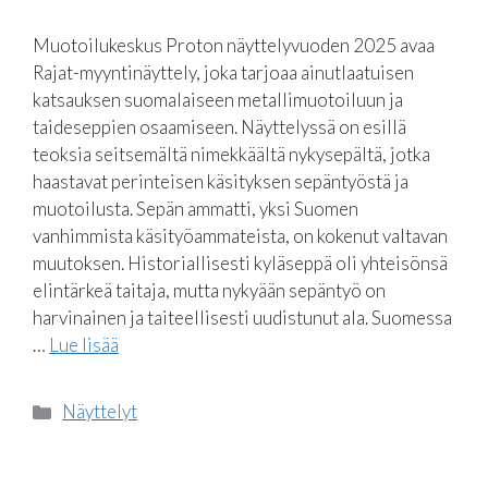
Muotoilukeskus Proton näyttelyvuoden 2025 avaa
Rajat-myyntinäyttely, joka tarjoaa ainutlaatuisen
katsauksen suomalaiseen metallimuotoiluun ja
taideseppien osaamiseen. Näyttelyssä on esillä
teoksia seitsemältä nimekkäältä nykysepältä, jotka
haastavat perinteisen käsityksen sepäntyöstä ja
muotoilusta. Sepän ammatti, yksi Suomen
vanhimmista käsityöammateista, on kokenut valtavan
muutoksen. Historiallisesti kyläseppä oli yhteisönsä
elintärkeä taitaja, mutta nykyään sepäntyö on
harvinainen ja taiteellisesti uudistunut ala. Suomessa
…
Lue lisää
Kategoriat
Näyttelyt