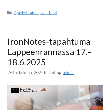
Kategoriat
Ajankohtaista
,
Näyttelyt
IronNotes-tapahtuma
Lappeenrannassa 17.–
18.6.2025
26 toukokuun, 2025
kirjoittaja
admin