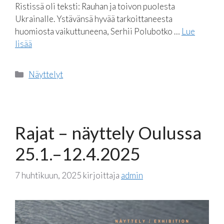
Ristissä oli teksti: Rauhan ja toivon puolesta
Ukrainalle. Ystävänsä hyvää tarkoittaneesta
huomiosta vaikuttuneena, Serhii Polubotko …
Lue
lisää
Kategoriat
Näyttelyt
Rajat – näyttely Oulussa
25.1.–12.4.2025
7 huhtikuun, 2025
kirjoittaja
admin