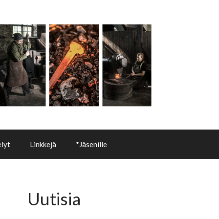
lyt
Linkkejä
*Jäsenille
Uutisia