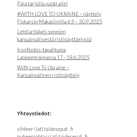
Paja tarjolla vuokralle!
#WITH LOVE TO UKRAINE – näyttely
Fiskarsin Makasiinilla 6.9 – 30.9.2025
Lehtiartikkeli seppien
kansainvälisestä ristinäyttäelystä
IronNotes-tapahtuma
Lappeenrannassa 17.–18.6.2025
With Love To Ukraine –
Kansainvälinen ristinäyttely
Yhteystiedot:
sihteeri (at) taidesepat . fi
puheenjohtaja (at) taidesepat . fi