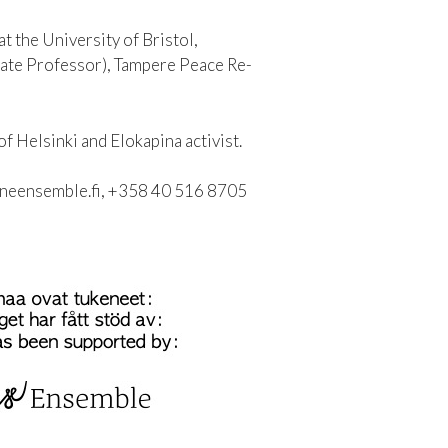
 the University of Bristol,
iate Professor), Tampere Peace Re-
of Helsinki and Elokapina activist.
 saineensemble.fi, +358 40 516 8705