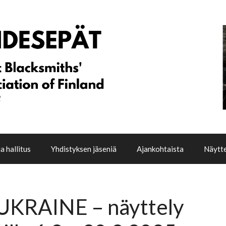
a hallitus
Yhdistyksen jäseniä
Ajankohtaista
Näytte
KRAINE – näyttely