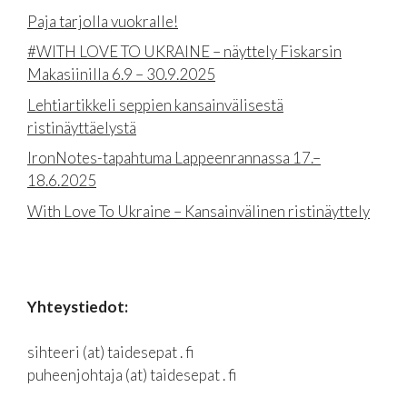
Paja tarjolla vuokralle!
#WITH LOVE TO UKRAINE – näyttely Fiskarsin
Makasiinilla 6.9 – 30.9.2025
Lehtiartikkeli seppien kansainvälisestä
ristinäyttäelystä
IronNotes-tapahtuma Lappeenrannassa 17.–
18.6.2025
With Love To Ukraine – Kansainvälinen ristinäyttely
Yhteystiedot:
sihteeri (at) taidesepat . fi
puheenjohtaja (at) taidesepat . fi