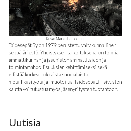
Kuva: Marko Laukkanen
Taidesepät Ry on 1979 perustettu valtakunnallinen
seppäjärjestö. Yhdistyksen tarkoituksena on toimia
ammattikunnan ja jäsenistön ammattitaidon ja
toimintamahdollisuuksien kehittämiseksi sekä
edistää korkealuokkaista suomalaista
metallikäsityötä ja -muotoilua. Taidesepat.fi -sivuston
kautta voi tutustua myös jäsenyritysten tuotantoon.
Uutisia