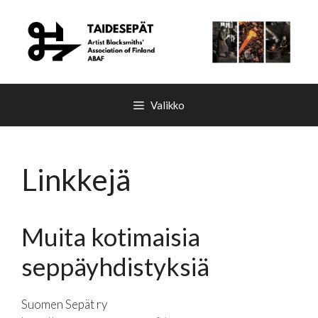
Siirry
sisältöön
Valikko
Linkkejä
Muita kotimaisia
seppäyhdistyksiä
Suomen Sepät ry