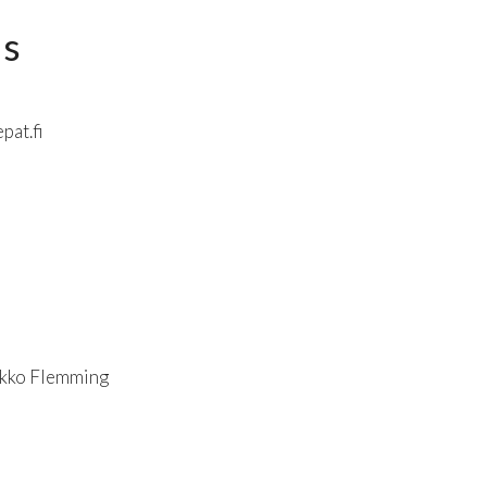
us
pat.fi
Mikko Flemming