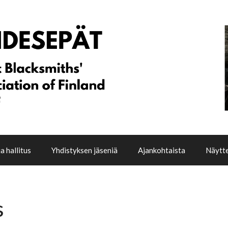
a hallitus
Yhdistyksen jäseniä
Ajankohtaista
Näytte
s