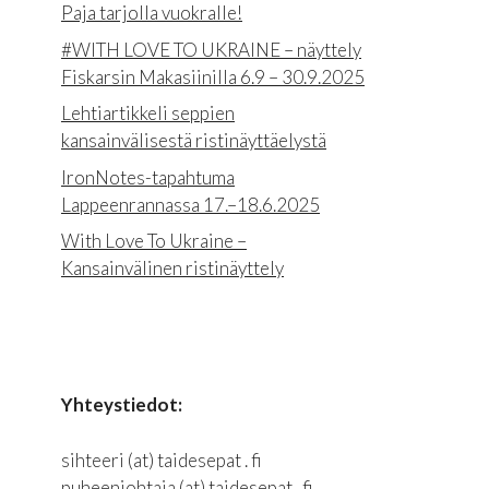
Paja tarjolla vuokralle!
#WITH LOVE TO UKRAINE – näyttely
Fiskarsin Makasiinilla 6.9 – 30.9.2025
Lehtiartikkeli seppien
kansainvälisestä ristinäyttäelystä
IronNotes-tapahtuma
Lappeenrannassa 17.–18.6.2025
With Love To Ukraine –
Kansainvälinen ristinäyttely
Yhteystiedot:
sihteeri (at) taidesepat . fi
puheenjohtaja (at) taidesepat . fi