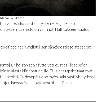
 Marko Laukkanen
ihin voi osallistua yhdistyksen koko jäsenistö.
hdistyksen jäsenistö on valinnut. Hallitukseen kuuluu
yhteystietoineen yhdistyksen sähköpostiosoitteeseen:
luentoja. Yhdistyksen näyttelyt tuovat esille seppien
pinän alasta kiinnostuneille. Tällaiset tapahtumat ovat
teishenkeä. Taidesepät ry on myös jatkuvasti yhteydessä
stöjen kanssa. Sepät ovat aina olleet tiiviissä