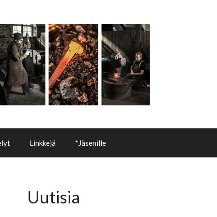
lyt
Linkkejä
*Jäsenille
Uutisia