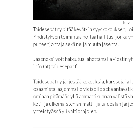
Kuva:
Taidesepät ry pitää kevät- ja syyskokouksen, jo
Yhdistyksen toimintaa hoitaa hallitus, jonka y
puheenjohtaja sekä neljä muuta jäsentä.
Jäseneksi voit hakeutua lähettämällä viestin 
info (at) taidesepat.fi.
Taidesepät ry järjestää kokouksia, kursseja ja 
osaamista laajemmalle yleisölle sekä antavat ki
omiaan pitämään yllä ammattikunnan välistä yh
koti- ja ulkomaisten ammatti- ja taidealan järje
yhteistyössä yli valtiorajojen.