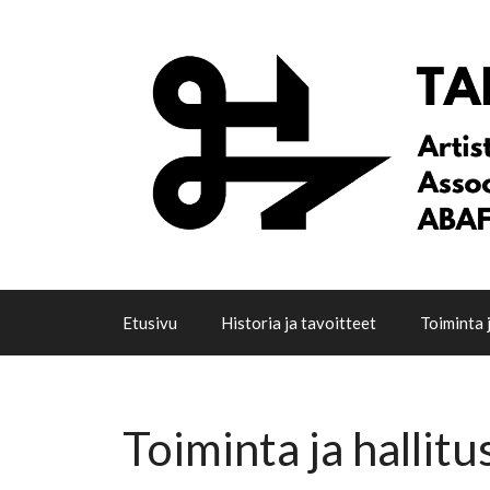
Siirry
sisältöön
Etusivu
Historia ja tavoitteet
Toiminta j
Toiminta ja hallitu