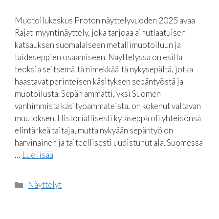
Muotoilukeskus Proton näyttelyvuoden 2025 avaa
Rajat-myyntinäyttely, joka tarjoaa ainutlaatuisen
katsauksen suomalaiseen metallimuotoiluun ja
taideseppien osaamiseen. Näyttelyssä on esillä
teoksia seitsemältä nimekkäältä nykysepältä, jotka
haastavat perinteisen käsityksen sepäntyöstä ja
muotoilusta. Sepän ammatti, yksi Suomen
vanhimmista käsityöammateista, on kokenut valtavan
muutoksen. Historiallisesti kyläseppä oli yhteisönsä
elintärkeä taitaja, mutta nykyään sepäntyö on
harvinainen ja taiteellisesti uudistunut ala. Suomessa
…
Lue lisää
Kategoriat
Näyttelyt