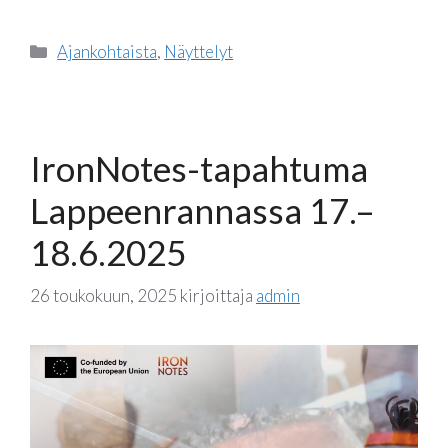
Kategoriat
Ajankohtaista
,
Näyttelyt
IronNotes-tapahtuma
Lappeenrannassa 17.–
18.6.2025
26 toukokuun, 2025
kirjoittaja
admin