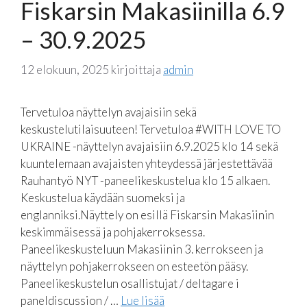
Fiskarsin Makasiinilla 6.9
– 30.9.2025
12 elokuun, 2025
kirjoittaja
admin
Tervetuloa näyttelyn avajaisiin sekä
keskustelutilaisuuteen! Tervetuloa #WITH LOVE TO
UKRAINE -näyttelyn avajaisiin 6.9.2025 klo 14 sekä
kuuntelemaan avajaisten yhteydessä järjestettävää
Rauhantyö NYT -paneelikeskustelua klo 15 alkaen.
Keskustelua käydään suomeksi ja
englanniksi.Näyttely on esillä Fiskarsin Makasiinin
keskimmäisessä ja pohjakerroksessa.
Paneelikeskusteluun Makasiinin 3. kerrokseen ja
näyttelyn pohjakerrokseen on esteetön pääsy.
Paneelikeskustelun osallistujat / deltagare i
paneldiscussion / …
Lue lisää