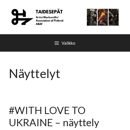
Siirry
sisältöön
Valikko
Näyttelyt
#WITH LOVE TO
UKRAINE – näyttely