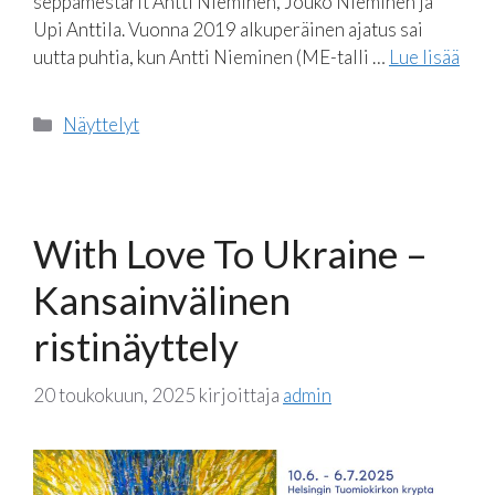
seppämestarit Antti Nieminen, Jouko Nieminen ja
Upi Anttila. Vuonna 2019 alkuperäinen ajatus sai
uutta puhtia, kun Antti Nieminen (ME-talli …
Lue lisää
Kategoriat
Näyttelyt
With Love To Ukraine –
Kansainvälinen
ristinäyttely
20 toukokuun, 2025
kirjoittaja
admin