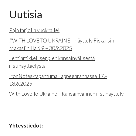
Uutisia
Paja tarjolla vuokralle!
#WITH LOVE TO UKRAINE – näyttely Fiskarsin
Makasiinilla 6.9 – 30.9.2025
Lehtiartikkeli seppien kansainvälisestä
ristinäyttäelystä
IronNotes-tapahtuma Lappeenrannassa 17.–
18.6.2025
With Love To Ukraine – Kansainvälinen ristinäyttely
Yhteystiedot: