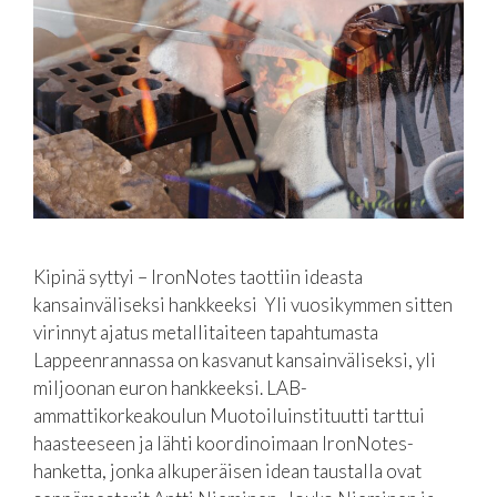
Kipinä syttyi – IronNotes taottiin ideasta
kansainväliseksi hankkeeksi Yli vuosikymmen sitten
virinnyt ajatus metallitaiteen tapahtumasta
Lappeenrannassa on kasvanut kansainväliseksi, yli
miljoonan euron hankkeeksi. LAB-
ammattikorkeakoulun Muotoiluinstituutti tarttui
haasteeseen ja lähti koordinoimaan IronNotes-
hanketta, jonka alkuperäisen idean taustalla ovat