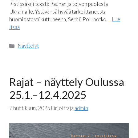
Ristissä oli teksti: Rauhan ja toivon puolesta
Ukrainalle. Ystävänsä hyvää tarkoittaneesta
huomiosta vaikuttuneena, Serhii Polubotko …
Lue
lisää
Kategoriat
Näyttelyt
Rajat – näyttely Oulussa
25.1.–12.4.2025
7 huhtikuun, 2025
kirjoittaja
admin