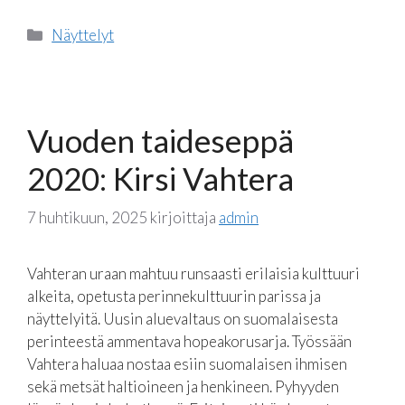
Kategoriat
Näyttelyt
Vuoden taideseppä
2020: Kirsi Vahtera
7 huhtikuun, 2025
kirjoittaja
admin
Vahteran uraan mahtuu runsaasti erilaisia kulttuuri
alkeita, opetusta perinnekulttuurin parissa ja
näyttelyitä. Uusin aluevaltaus on suomalaisesta
perinteestä ammentava hopeakorusarja. Työssään
Vahtera haluaa nostaa esiin suomalaisen ihmisen
sekä metsät haltioineen ja henkineen. Pyhyyden