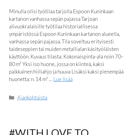
Minulla olisi työtilaa tarjolla Espoon Kuninkaan
kartanon vanhassa sepän pajassa Tarjoan
alivuokralaisille työtilaa historiallisessa
ympäristössä Espoon Kuninkaan kartanon alueella,
vanhassa sepän pajassa. Tila soveltuu erityisesti
taideseppien tai muiden metallialan käsityöläisten
käyttöön. Kuvaus tilasta: Kokonaispinta-ala noin 70–
80 m² Yksi iso huone, jossa on kiinteä, kaksi
paikkainen hiiliahjo ja huuva Lisäksi kaksi pienempää
huonetta: n. 14 m² …
Lue lisää
Kategoriat
Ajankohtaista
#WITH LOVE TO