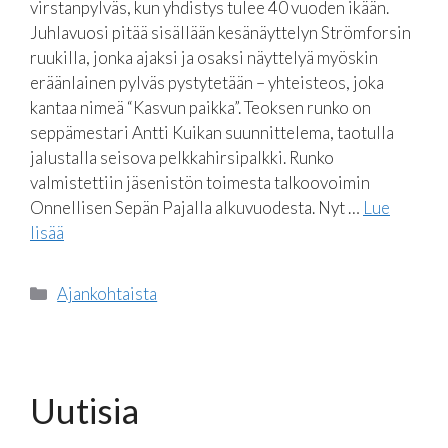
virstanpylväs, kun yhdistys tulee 40 vuoden ikään.
Juhlavuosi pitää sisällään kesänäyttelyn Strömforsin
ruukilla, jonka ajaksi ja osaksi näyttelyä myöskin
eräänlainen pylväs pystytetään – yhteisteos, joka
kantaa nimeä “Kasvun paikka”. Teoksen runko on
seppämestari Antti Kuikan suunnittelema, taotulla
jalustalla seisova pelkkahirsipalkki. Runko
valmistettiin jäsenistön toimesta talkoovoimin
Onnellisen Sepän Pajalla alkuvuodesta. Nyt …
Lue
lisää
Kategoriat
Ajankohtaista
Uutisia