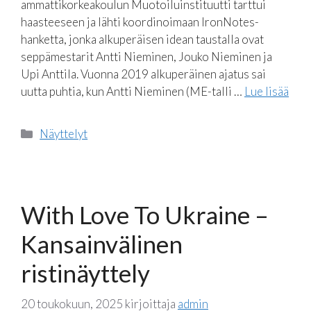
ammattikorkeakoulun Muotoiluinstituutti tarttui
haasteeseen ja lähti koordinoimaan IronNotes-
hanketta, jonka alkuperäisen idean taustalla ovat
seppämestarit Antti Nieminen, Jouko Nieminen ja
Upi Anttila. Vuonna 2019 alkuperäinen ajatus sai
uutta puhtia, kun Antti Nieminen (ME-talli …
Lue lisää
Kategoriat
Näyttelyt
With Love To Ukraine –
Kansainvälinen
ristinäyttely
20 toukokuun, 2025
kirjoittaja
admin