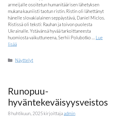
armeijalle osoitetun humanitäärisen lähetyksen
mukana kauniisti taotun ristin. Ristin oli lähettänyt
hänelle slovakialainen seppäystävä, Daniel Miclos.
Ristissä oli teksti: Rauhan ja toivon puolesta
Ukrainalle. Ystävänsä hyvää tarkoittaneesta
huomiosta vaikuttuneena, Serhii Polubotko …
Lue
lisää
Kategoriat
Näyttelyt
Runopuu-
hyväntekeväisyysveistos
8 huhtikuun, 2025
kirjoittaja
admin