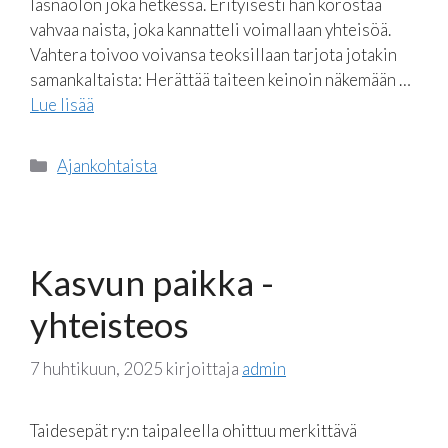
läsnäolon joka hetkessä. Erityisesti hän korostaa
vahvaa naista, joka kannatteli voimallaan yhteisöä.
Vahtera toivoo voivansa teoksillaan tarjota jotakin
samankaltaista: Herättää taiteen keinoin näkemään …
Lue lisää
Kategoriat
Ajankohtaista
Kasvun paikka -
yhteisteos
7 huhtikuun, 2025
kirjoittaja
admin
Taidesepät ry:n taipaleella ohittuu merkittävä