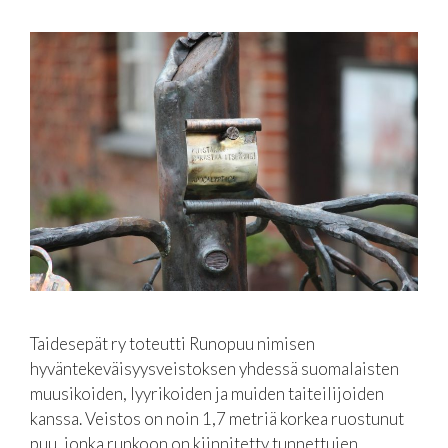
Taidesepät ry toteutti Runopuu nimisen
hyväntekeväisyysveistoksen yhdessä suomalaisten
muusikoiden, lyyrikoiden ja muiden taiteilijoiden
kanssa. Veistos on noin 1,7 metriä korkea ruostunut
puu, jonka runkoon on kiinnitetty tunnettujen