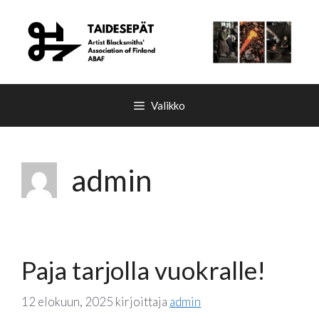
Siirry
sisältöön
Valikko
admin
Paja tarjolla vuokralle!
12 elokuun, 2025
kirjoittaja
admin