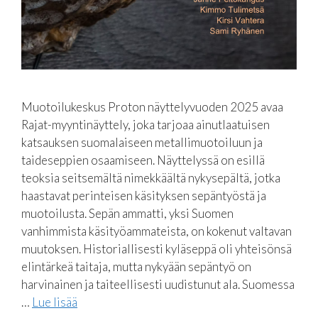
Muotoilukeskus Proton näyttelyvuoden 2025 avaa
Rajat-myyntinäyttely, joka tarjoaa ainutlaatuisen
katsauksen suomalaiseen metallimuotoiluun ja
taideseppien osaamiseen. Näyttelyssä on esillä
teoksia seitsemältä nimekkäältä nykysepältä, jotka
haastavat perinteisen käsityksen sepäntyöstä ja
muotoilusta. Sepän ammatti, yksi Suomen
vanhimmista käsityöammateista, on kokenut valtavan
muutoksen. Historiallisesti kyläseppä oli yhteisönsä
elintärkeä taitaja, mutta nykyään sepäntyö on
harvinainen ja taiteellisesti uudistunut ala. Suomessa
…
Lue lisää