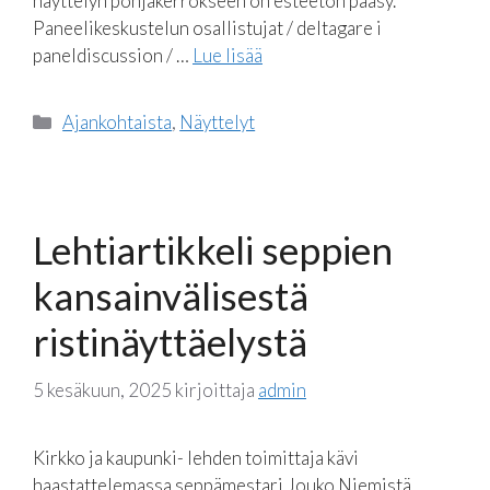
näyttelyn pohjakerrokseen on esteetön pääsy.
Paneelikeskustelun osallistujat / deltagare i
paneldiscussion / …
Lue lisää
Kategoriat
Ajankohtaista
,
Näyttelyt
Lehtiartikkeli seppien
kansainvälisestä
ristinäyttäelystä
5 kesäkuun, 2025
kirjoittaja
admin
Kirkko ja kaupunki- lehden toimittaja kävi
haastattelemassa seppämestari Jouko Niemistä.