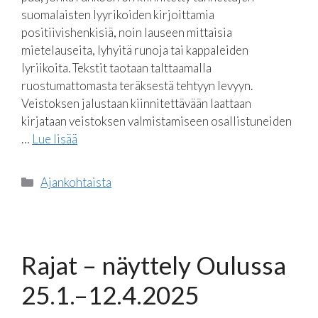
suomalaisten lyyrikoiden kirjoittamia
positiivishenkisiä, noin lauseen mittaisia
mietelauseita, lyhyitä runoja tai kappaleiden
lyriikoita. Tekstit taotaan talttaamalla
ruostumattomasta teräksestä tehtyyn levyyn.
Veistoksen jalustaan kiinnitettävään laattaan
kirjataan veistoksen valmistamiseen osallistuneiden
…
Lue lisää
Kategoriat
Ajankohtaista
Rajat – näyttely Oulussa
25.1.–12.4.2025