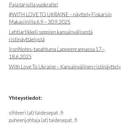
Paja tarjolla vuokralle!
#WITH LOVE TO UKRAINE – näyttely Fiskarsin
Makasiinilla 6.9 – 30.9.2025
Lehtiartikkeli seppien kansainvälisestä
ristinäyttäelystä
IronNotes-tapahtuma Lappeenrannassa 17.–
18.6.2025
With Love To Ukraine – Kansainvälinen ristinäyttely
Yhteystiedot:
sihteeri (at) taidesepat . fi
puheenjohtaja (at) taidesepat . fi