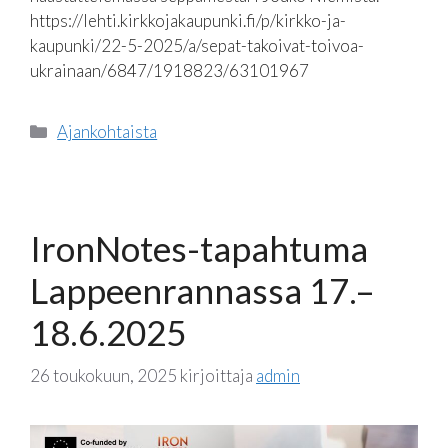
https://lehti.kirkkojakaupunki.fi/p/kirkko-ja-
kaupunki/22-5-2025/a/sepat-takoivat-toivoa-
ukrainaan/6847/1918823/63101967
Kategoriat
Ajankohtaista
IronNotes-tapahtuma
Lappeenrannassa 17.–
18.6.2025
26 toukokuun, 2025
kirjoittaja
admin