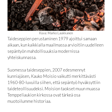
Kuva: Marko Laukkanen
Taideseppien perustaminen 1979 ajoittui samaan
aikaan, kun kaikkialla maailmassa arvioitiin uudelleen
sepäntyön mahdollisuuksia modernissa
yhteiskunnassa.
Suomessa taideseppien, 2007 edesmennyt
kunniajäsen, Kauko Moisio vaikutti merkittävästi
1960-80-luvuilla siihen, että sepäntyö hyväksyttiin
taideteollisuudeksi. Moision taokset muun muassa
Temppeliaukion kirkossa ovat tärkeä osa
muotoilumme historiaa.