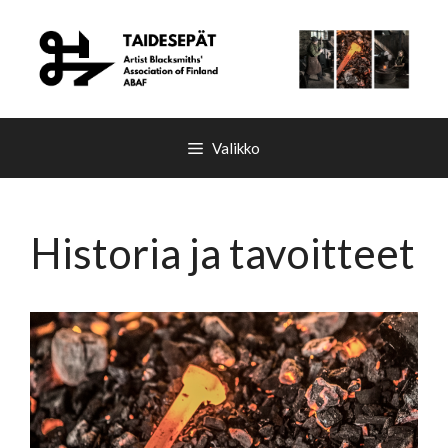
Siirry
sisältöön
Valikko
Historia ja tavoitteet