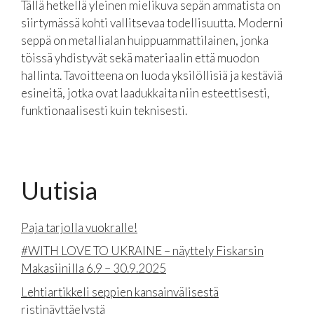
Tällä hetkellä yleinen mielikuva sepän ammatista on
siirtymässä kohti vallitsevaa todellisuutta. Moderni
seppä on metallialan huippuammattilainen, jonka
töissä yhdistyvät sekä materiaalin että muodon
hallinta. Tavoitteena on luoda yksilöllisiä ja kestäviä
esineitä, jotka ovat laadukkaita niin esteettisesti,
funktionaalisesti kuin teknisesti.
Uutisia
Paja tarjolla vuokralle!
#WITH LOVE TO UKRAINE – näyttely Fiskarsin
Makasiinilla 6.9 – 30.9.2025
Lehtiartikkeli seppien kansainvälisestä
ristinäyttäelystä