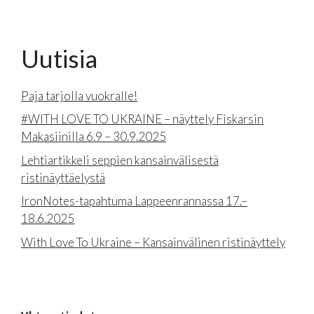
Uutisia
Paja tarjolla vuokralle!
#WITH LOVE TO UKRAINE – näyttely Fiskarsin
Makasiinilla 6.9 – 30.9.2025
Lehtiartikkeli seppien kansainvälisestä
ristinäyttäelystä
IronNotes-tapahtuma Lappeenrannassa 17.–
18.6.2025
With Love To Ukraine – Kansainvälinen ristinäyttely