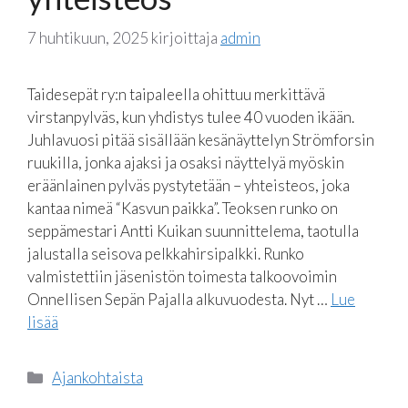
7 huhtikuun, 2025
kirjoittaja
admin
Taidesepät ry:n taipaleella ohittuu merkittävä
virstanpylväs, kun yhdistys tulee 40 vuoden ikään.
Juhlavuosi pitää sisällään kesänäyttelyn Strömforsin
ruukilla, jonka ajaksi ja osaksi näyttelyä myöskin
eräänlainen pylväs pystytetään – yhteisteos, joka
kantaa nimeä “Kasvun paikka”. Teoksen runko on
seppämestari Antti Kuikan suunnittelema, taotulla
jalustalla seisova pelkkahirsipalkki. Runko
valmistettiin jäsenistön toimesta talkoovoimin
Onnellisen Sepän Pajalla alkuvuodesta. Nyt …
Lue
lisää
Kategoriat
Ajankohtaista