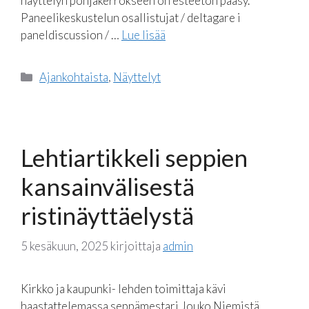
näyttelyn pohjakerrokseen on esteetön pääsy.
Paneelikeskustelun osallistujat / deltagare i
paneldiscussion / …
Lue lisää
Kategoriat
Ajankohtaista
,
Näyttelyt
Lehtiartikkeli seppien
kansainvälisestä
ristinäyttäelystä
5 kesäkuun, 2025
kirjoittaja
admin
Kirkko ja kaupunki- lehden toimittaja kävi
haastattelemassa seppämestari Jouko Niemistä.