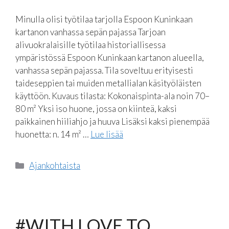
Minulla olisi työtilaa tarjolla Espoon Kuninkaan
kartanon vanhassa sepän pajassa Tarjoan
alivuokralaisille työtilaa historiallisessa
ympäristössä Espoon Kuninkaan kartanon alueella,
vanhassa sepän pajassa. Tila soveltuu erityisesti
taideseppien tai muiden metallialan käsityöläisten
käyttöön. Kuvaus tilasta: Kokonaispinta-ala noin 70–
80 m² Yksi iso huone, jossa on kiinteä, kaksi
paikkainen hiiliahjo ja huuva Lisäksi kaksi pienempää
huonetta: n. 14 m² …
Lue lisää
Kategoriat
Ajankohtaista
#WITH LOVE TO