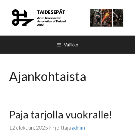
Siirry
sisältöön
Valikko
Ajankohtaista
Paja tarjolla vuokralle!
12 elokuun, 2025
kirjoittaja
admin