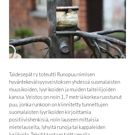
Taidesepät ry toteutti Runopuu nimisen
hyväntekeväisyysveistoksen yhdessä suomalaisten
muusikoiden, lyyrikoiden ja muiden taiteilijoiden
kanssa. Veistos on noin 1,7 metriä korkea ruostunut
puu, jonka runkoon on kiinnitetty tunnettujen
suomalaisten lyyrikoiden kirjoittamia
positiivishenkisiä, noin lauseen mittaisia
mietelauseita, lyhyitä runoja tai kappaleiden
lyriikoita. Tekstit taotaan talttaamalla