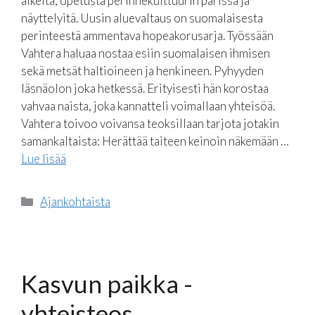
alkeita, opetusta perinnekulttuurin parissa ja
näyttelyitä. Uusin aluevaltaus on suomalaisesta
perinteestä ammentava hopeakorusarja. Työssään
Vahtera haluaa nostaa esiin suomalaisen ihmisen
sekä metsät haltioineen ja henkineen. Pyhyyden
läsnäolon joka hetkessä. Erityisesti hän korostaa
vahvaa naista, joka kannatteli voimallaan yhteisöä.
Vahtera toivoo voivansa teoksillaan tarjota jotakin
samankaltaista: Herättää taiteen keinoin näkemään …
Lue lisää
Kategoriat
Ajankohtaista
Kasvun paikka -
yhteisteos