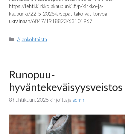
https://lehti.kirkkojakaupunki.fi/p/kirkko-ja-
kaupunki/22-5-2025/a/sepat-takoivat-toivoa-
ukrainaan/6847/1918823/63101967
Kategoriat
Ajankohtaista
Runopuu-
hyväntekeväisyysveistos
8 huhtikuun, 2025
kirjoittaja
admin