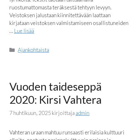
ruostumattomasta teräksestä tehtyyn levyyn.
Veistoksen jalustaan kiinnitettävään laattaan
kirjataan veistoksen valmistamiseen osallistuneiden
…
Lue lisää
Kategoriat
Ajankohtaista
Vuoden taideseppä
2020: Kirsi Vahtera
7 huhtikuun, 2025
kirjoittaja
admin
Vahteran uraan mahtuu runsaasti erilaisia kulttuuri